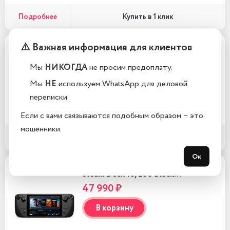
Подробнее
Купить в 1 клик
⚠️ Важная информация для клиентов
Sony PlayStation 5 (Без привода)
…
Мы
НИКОГДА
не просим предоплату.
52 990 ₽
Мы
НЕ
используем WhatsApp для деловой
переписки.
В корзину
Если с вами связываются подобным образом − это
мошенники.
Подробнее
Купить в 1 клик
Ок
Steam Deck 16/256 Black…
47 990 ₽
В корзину