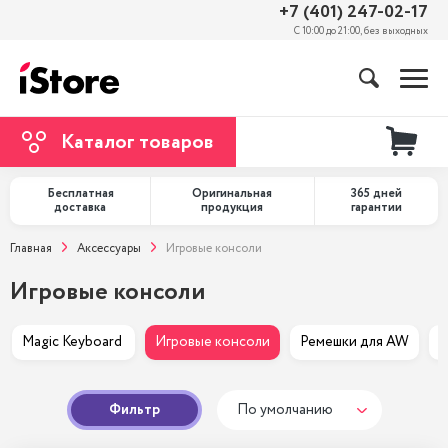
+7 (401) 247-02-17
С 10:00 до 21:00, без выходных
Каталог товаров
Бесплатная
Оригинальная
365 дней
доставка
продукция
гарантии
Главная
Аксессуары
Игровые консоли
Игровые консоли
Magic Keyboard 
Игровые консоли
Ремешки для AW
С
Фильтр
По умолчанию