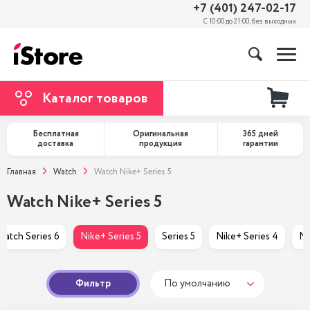
+7 (401) 247-02-17
С 10:00 до 21:00, без выходных
Каталог товаров
Бесплатная
Оригинальная
365 дней
доставка
продукция
гарантии
Главная
Watch
Watch Nike+ Series 5
Watch Nike+ Series 5
Watch Series 6
Nike+ Series 5
Series 5
Nike+ Series 4
Ni
Фильтр
По умолчанию