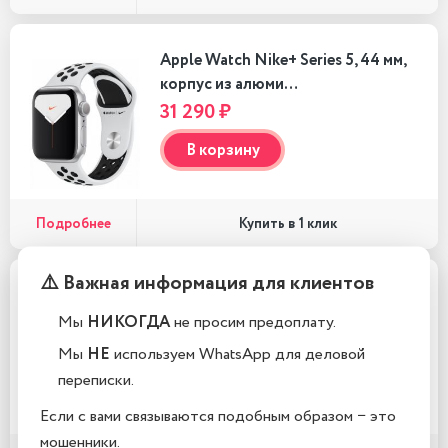
Apple Watch Nike+ Series 5, 44 мм,
корпус из алюми…
31 290 ₽
В корзину
Подробнее
Купить в 1 клик
⚠️ Важная информация для клиентов
Apple Watch Nike+ Series 5, 44 мм,
корпус из алюми…
Мы
НИКОГДА
не просим предоплату.
29 290 ₽
Мы
НЕ
используем WhatsApp для деловой
переписки.
В корзину
Если с вами связываются подобным образом − это
мошенники.