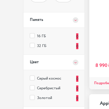
Память
16 ГБ
0
32 ГБ
0
Цвет
8 990 
Серый космос
0
Подробн
Серебристый
0
Золотой
0
Appl