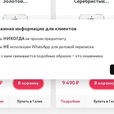
Золотой…
Серебристый…
Важная информация для клиентов
ы
НИКОГДА
не просим предоплату.
ы
НЕ
используем WhatsApp для деловой переписки.
 с вами связываются подобным образом − это мошенники.
 ₽
9 490 ₽
В корзину
В корзин
ее
Подробнее
Купить в 1 клик
Купить в 1 к