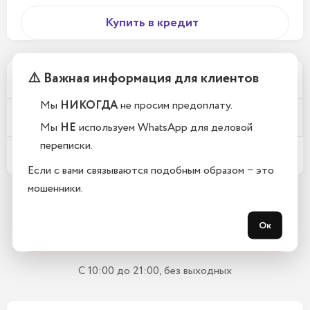
Купить в кредит
⚠️ Важная информация для клиентов
Почему у вас такие низкие цены?
Мы
НИКОГДА
не просим предоплату.
Телефоны новые или восстановленные?
Мы
НЕ
используем WhatsApp для деловой
переписки.
Какой срок гарантии?
Если с вами связываются подобным образом − это
мошенники.
Остались вопросы?
Ок
Закажите обратный звонок
С 10:00 до 21:00, без выходных