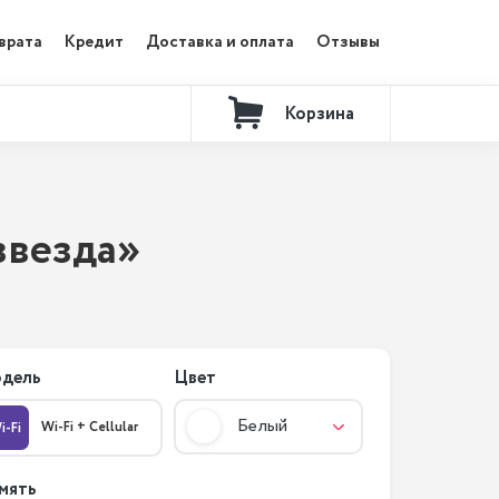
врата
Кредит
Доставка и оплата
Отзывы
Корзина
Контакты
 звезда»
дель
Цвет
Белый
Wi-Fi + Cellular
i-Fi
мять