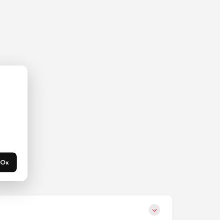
ас на 
365 
течени 
Ок