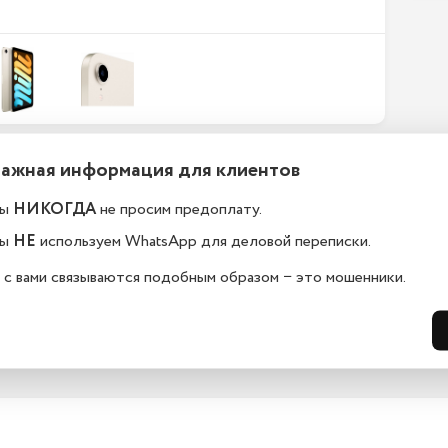
Важная информация для клиентов
ефоны новые или
Какой срок гарантии?
становленные?
ы
НИКОГДА
не просим предоплату.
На всю технику, представленную у н
сайте, мы предоставляем гарантию 
елефоны в kaliningrad.istoreapple.ru 
ы
НЕ
используем WhatsApp для деловой переписки.
дней. Обмен и возврат возможен в 
остью оригинальные, с полной 
14 дней.
дартной комплектацией.
 с вами связываются подобным образом − это мошенники.