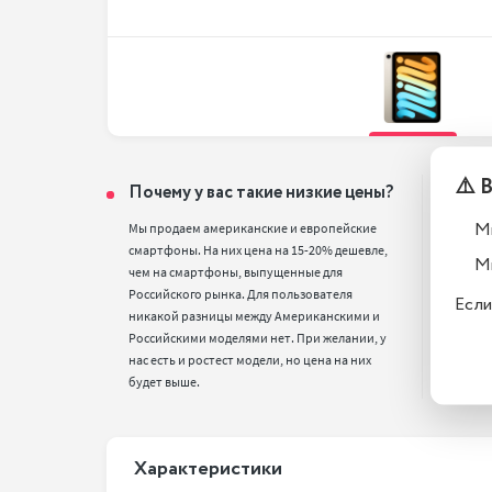
⚠️ 
Почему у вас такие низкие цены?
Тел
вос
М
Мы продаем американские и европейские 
смартфоны. На них цена на 15-20% дешевле, 
Все т
М
чем на смартфоны, выпущенные для 
полн
Российского рынка. Для пользователя 
стан
Если
никакой разницы между Американскими и 
Российскими моделями нет. При желании, у 
нас есть и ростест модели, но цена на них 
будет выше.
Xарактеристики