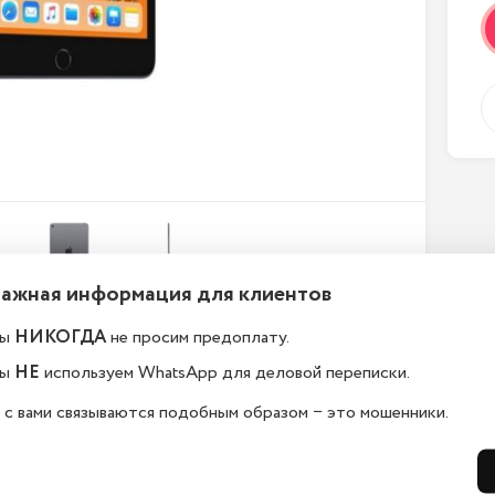
Важная информация для клиентов
ы
НИКОГДА
не просим предоплату.
ефоны новые или
Какой срок гарантии?
ы
НЕ
используем WhatsApp для деловой переписки.
становленные?
На всю технику, представленную у н
 с вами связываются подобным образом − это мошенники.
сайте, мы предоставляем гарантию 
елефоны в kaliningrad.istoreapple.ru 
дней. Обмен и возврат возможен в 
остью оригинальные, с полной 
14 дней.
дартной комплектацией.