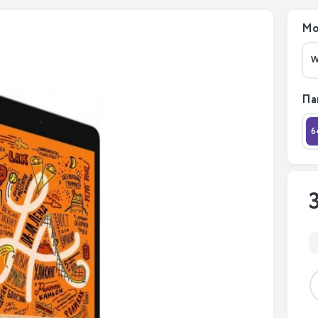
Мо
W
Па
6