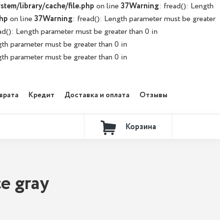
stem/library/cache/file.php
on line
37
Warning
: fread(): Length
php
on line
37
Warning
: fread(): Length parameter must be greater
ead(): Length parameter must be greater than 0 in
gth parameter must be greater than 0 in
gth parameter must be greater than 0 in
врата
Кредит
Доставка и оплата
Отзывы
Корзина
Контакты
e gray