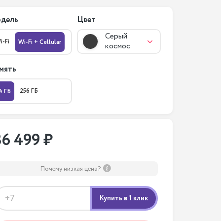
дель
Цвет
Серый
i-Fi
Wi-Fi + Cellular
космос
мять
256 ГБ
4 ГБ
36 499 ₽
Почему низкая цена?