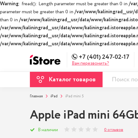
Warning
: fread(): Length parameter must be greater than 0 in
/var
parameter must be greater than 0 in
/var/www/kaliningrad__usr/d
than 0 in
/var/www/kaliningrad__usr/data/www/kaliningrad.istor
/var/www/kaliningrad__usr/data/www/kaliningrad.istoreapple.r
/var/www/kaliningrad__usr/data/www/kaliningrad.istoreapple.r
/var/www/kaliningrad__usr/data/www/kaliningrad.istoreapple.r
+7 (401) 247-02-17
Вам перезвонить?
Каталог товаров
Главная
iPad
iPad mini 5
Apple iPad mini 64Gb
0 отзывов
В наличии