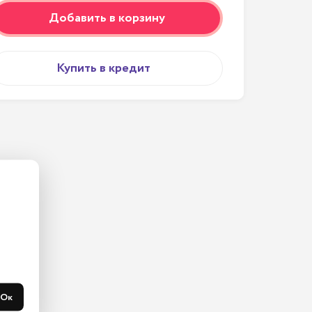
Добавить в корзину
Купить в кредит
ас на 
365 
течени 
Ок