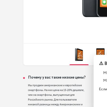
⚠️ 
М
Почему у вас такие низкие цены?
Тел
М
вос
Мы продаем американские и европейские 
Если
смартфоны. На них цена на 15-20% дешевле, 
Все т
чем на смартфоны, выпущенные для 
полн
Российского рынка. Для пользователя 
стан
никакой разницы между Американскими и 