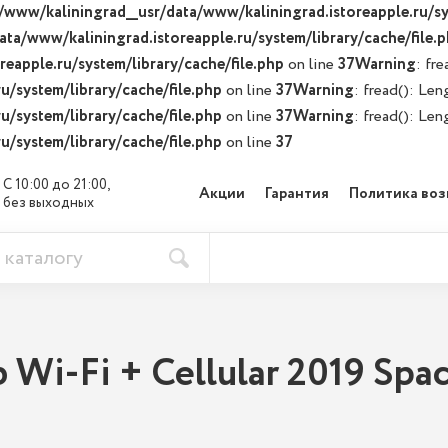
/www/kaliningrad__usr/data/www/kaliningrad.istoreapple.ru/sy
ata/www/kaliningrad.istoreapple.ru/system/library/cache/file.
eapple.ru/system/library/cache/file.php
on line
37
Warning
: fr
u/system/library/cache/file.php
on line
37
Warning
: fread(): Len
u/system/library/cache/file.php
on line
37
Warning
: fread(): Len
u/system/library/cache/file.php
on line
37
С 10:00 до 21:00, 

Акции
Гарантия
Политика воз
без выходных
 Wi-Fi + Cellular 2019 Spac