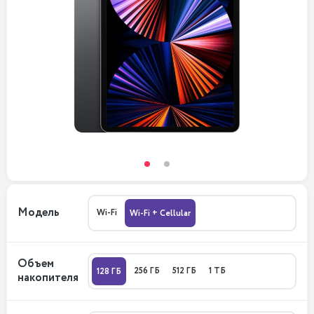
Модель
Wi-Fi
Wi-Fi + Cellular
Объем
256 ГБ
512 ГБ
1 ТБ
128 ГБ
накопителя