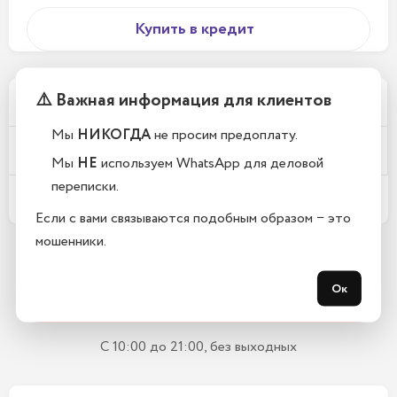
Купить в кредит
⚠️ Важная информация для клиентов
Почему у вас такие низкие цены?
Мы
НИКОГДА
не просим предоплату.
Телефоны новые или восстановленные?
Мы
НЕ
используем WhatsApp для деловой
переписки.
Какой срок гарантии?
Если с вами связываются подобным образом − это
мошенники.
Остались вопросы?
Ок
Закажите обратный звонок
С 10:00 до 21:00, без выходных