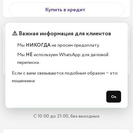
Купить в кредит
⚠️ Важная информация для клиентов
Почему у вас такие низкие цены?
Мы
НИКОГДА
не просим предоплату.
Телефоны новые или восстановленные?
Мы
НЕ
используем WhatsApp для деловой
переписки.
Какой срок гарантии?
Если с вами связываются подобным образом − это
мошенники.
Остались вопросы?
Ок
Закажите обратный звонок
С 10:00 до 21:00, без выходных