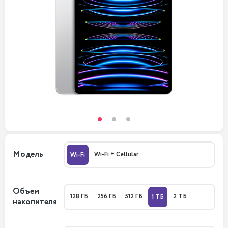
Модель
Wi-Fi + Cellular
Wi-Fi
Объем
128 ГБ
256 ГБ
512 ГБ
2 ТБ
1 ТБ
накопителя