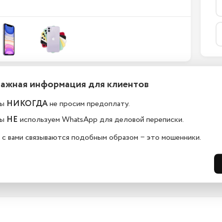
Важная информация для клиентов
ефоны новые или
Какой срок гарантии?
становленные?
ы
НИКОГДА
не просим предоплату.
На всю технику, представленную у н
сайте, мы предоставляем гарантию 
елефоны в kaliningrad.istoreapple.ru 
ы
НЕ
используем WhatsApp для деловой переписки.
дней. Обмен и возврат возможен в 
остью оригинальные, с полной 
14 дней.
дартной комплектацией.
 с вами связываются подобным образом − это мошенники.