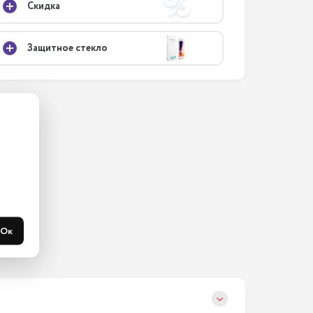
Скидка
Защитное стекло
ас на 
365 
течени 
Ок