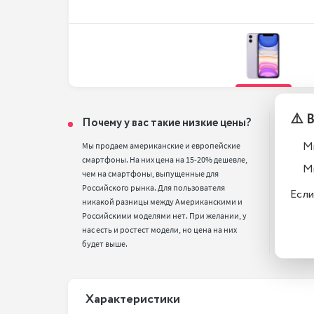
⚠️ 
Почему у вас такие низкие цены?
Тел
вос
М
Мы продаем американские и европейские 
смартфоны. На них цена на 15-20% дешевле, 
Все т
М
чем на смартфоны, выпущенные для 
полн
Российского рынка. Для пользователя 
стан
Если
никакой разницы между Американскими и 
Российскими моделями нет. При желании, у 
нас есть и ростест модели, но цена на них 
будет выше.
Xарактеристики