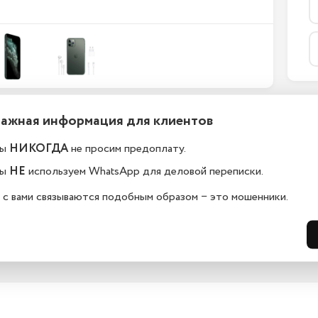
Важная информация для клиентов
ефоны новые или
Какой срок гарантии?
становленные?
ы
НИКОГДА
не просим предоплату.
На всю технику, представленную у н
сайте, мы предоставляем гарантию 
елефоны в kaliningrad.istoreapple.ru 
ы
НЕ
используем WhatsApp для деловой переписки.
дней. Обмен и возврат возможен в 
остью оригинальные, с полной 
14 дней.
дартной комплектацией.
 с вами связываются подобным образом − это мошенники.