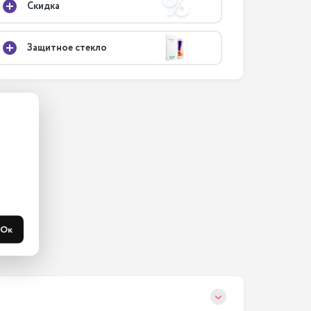
Скидка
Защитное стекло
ас на 
365 
течени 
Ок