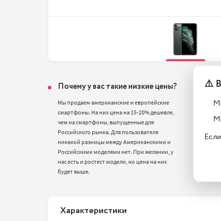
⚠️ 
Почему у вас такие низкие цены?
Тел
вос
М
Мы продаем американские и европейские 
смартфоны. На них цена на 15-20% дешевле, 
Все т
М
чем на смартфоны, выпущенные для 
полн
Российского рынка. Для пользователя 
стан
Если
никакой разницы между Американскими и 
Российскими моделями нет. При желании, у 
нас есть и ростест модели, но цена на них 
будет выше.
Xарактеристики