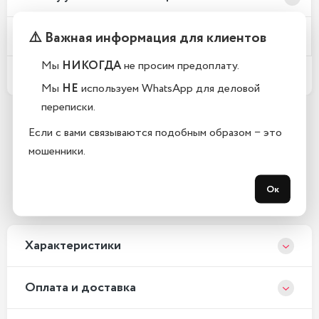
⚠️ Важная информация для клиентов
Телефоны новые или восстановленные?
Мы
НИКОГДА
не просим предоплату.
Какой срок гарантии?
Мы
НЕ
используем WhatsApp для деловой
переписки.
Если с вами связываются подобным образом − это
Остались вопросы?
мошенники.
Закажите обратный звонок
Ок
С 10:00 до 21:00, без выходных
Xарактеристики
Оплата и доставка