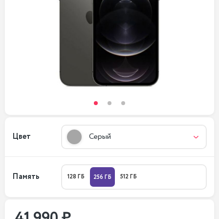
Цвет
Серый
Память
128 ГБ
512 ГБ
256 ГБ
41 990 ₽