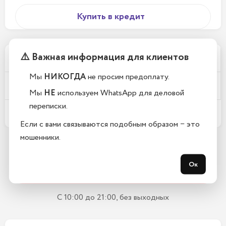
Купить в кредит
⚠️ Важная информация для клиентов
Почему у вас такие низкие цены?
Мы
НИКОГДА
не просим предоплату.
Телефоны новые или восстановленные?
Мы
НЕ
используем WhatsApp для деловой
переписки.
Какой срок гарантии?
Если с вами связываются подобным образом − это
мошенники.
Остались вопросы?
Ок
Закажите обратный звонок
С 10:00 до 21:00, без выходных