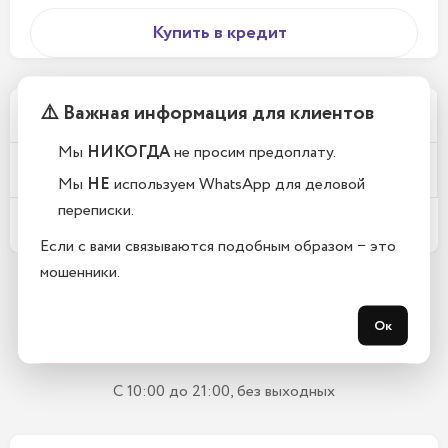
Купить в кредит
⚠️ Важная информация для клиентов
Почему у вас такие низкие цены?
Мы
НИКОГДА
не просим предоплату.
Телефоны новые или восстановленные?
Мы
НЕ
используем WhatsApp для деловой
переписки.
Какой срок гарантии?
Если с вами связываются подобным образом − это
мошенники.
Остались вопросы?
Ок
Закажите обратный звонок
С 10:00 до 21:00, без выходных