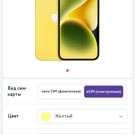
Вид сим-
nano SIM (физические)
eSIM (электронные)
карты
Цвет
Желтый