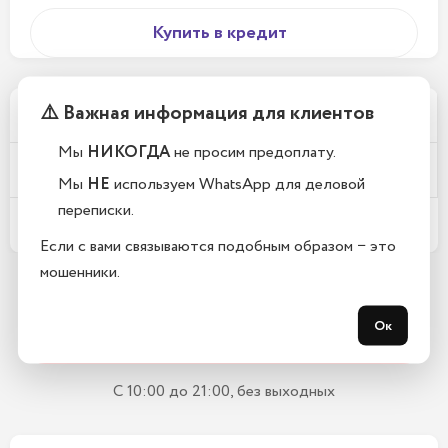
Купить в кредит
⚠️ Важная информация для клиентов
Почему у вас такие низкие цены?
Мы
НИКОГДА
не просим предоплату.
Телефоны новые или восстановленные?
Мы
НЕ
используем WhatsApp для деловой
переписки.
Какой срок гарантии?
Если с вами связываются подобным образом − это
мошенники.
Остались вопросы?
Ок
Закажите обратный звонок
С 10:00 до 21:00, без выходных