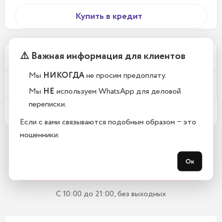
Купить в кредит
⚠️ Важная информация для клиентов
Почему у вас такие низкие цены?
Мы
НИКОГДА
не просим предоплату.
Телефоны новые или восстановленные?
Мы
НЕ
используем WhatsApp для деловой
переписки.
Какой срок гарантии?
Если с вами связываются подобным образом − это
мошенники.
Остались вопросы?
Ок
Закажите обратный звонок
С 10:00 до 21:00, без выходных