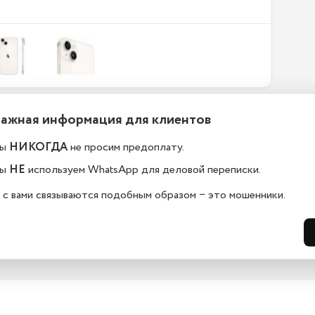
Важная информация для клиентов
ефоны новые или
Какой срок гарантии?
становленные?
ы
НИКОГДА
не просим предоплату.
На всю технику, представленную у н
сайте, мы предоставляем гарантию 
елефоны в kaliningrad.istoreapple.ru 
ы
НЕ
используем WhatsApp для деловой переписки.
дней. Обмен и возврат возможен в 
остью оригинальные, с полной 
14 дней.
дартной комплектацией.
 с вами связываются подобным образом − это мошенники.