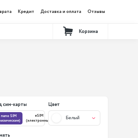
врата
Кредит
Доставка и оплата
Отзывы
Корзина
Контакты
д сим-карты
Цвет
eSIM
nano SIM
Белый
физические)
(электронные)
мять