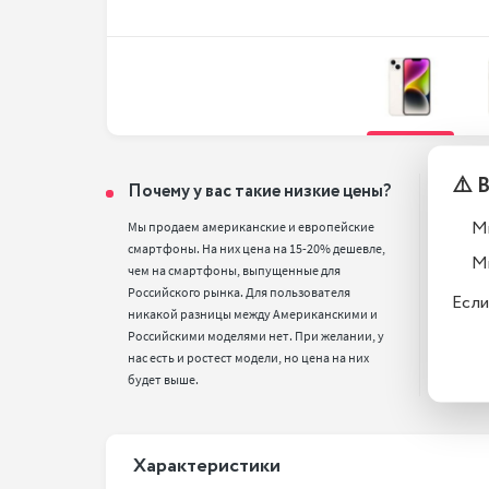
⚠️ 
Почему у вас такие низкие цены?
Тел
вос
М
Мы продаем американские и европейские 
смартфоны. На них цена на 15-20% дешевле, 
Все т
М
чем на смартфоны, выпущенные для 
полн
Российского рынка. Для пользователя 
стан
Если
никакой разницы между Американскими и 
Российскими моделями нет. При желании, у 
нас есть и ростест модели, но цена на них 
будет выше.
Xарактеристики