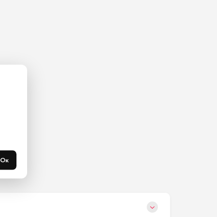
ас на 
365 
течени 
Ок