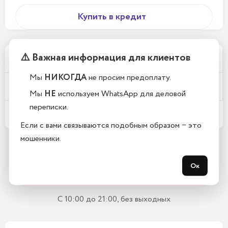
Купить в кредит
⚠️ Важная информация для клиентов
Почему у вас такие низкие цены?
Мы
НИКОГДА
не просим предоплату.
Телефоны новые или восстановленные?
Мы
НЕ
используем WhatsApp для деловой
переписки.
Какой срок гарантии?
Если с вами связываются подобным образом − это
мошенники.
Остались вопросы?
Ок
Закажите обратный звонок
С 10:00 до 21:00, без выходных