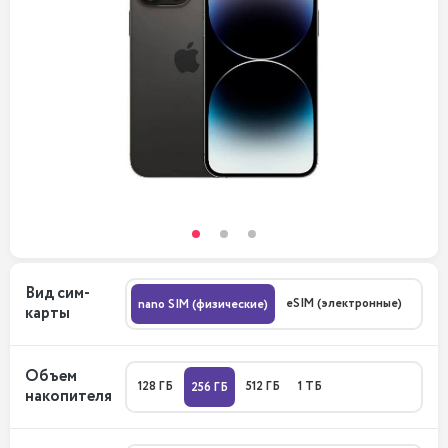
Вид сим-
eSIM (электронные)
nano SIM (физические)
карты
Объем
128 ГБ
512 ГБ
1 ТБ
256 ГБ
накопителя