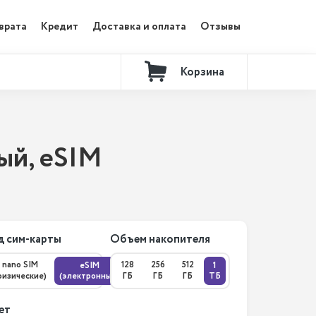
врата
Кредит
Доставка и оплата
Отзывы
Корзина
Контакты
вый, eSIM
д сим-карты
Объем накопителя
nano SIM
128
256
512
eSIM
1
физические)
(электронные)
ГБ
ГБ
ГБ
ТБ
ет