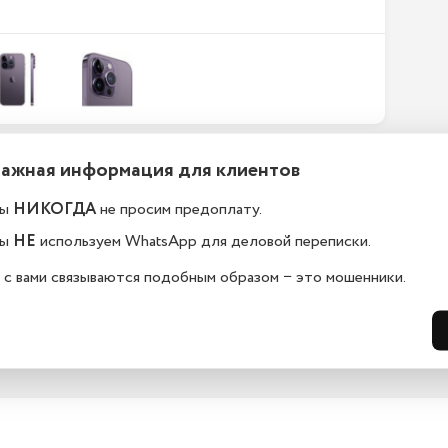
Важная информация для клиентов
ефоны новые или
Какой срок гарантии?
становленные?
ы
НИКОГДА
не просим предоплату.
На всю технику, представленную у н
сайте, мы предоставляем гарантию 
елефоны в kaliningrad.istoreapple.ru 
ы
НЕ
используем WhatsApp для деловой переписки.
дней. Обмен и возврат возможен в 
остью оригинальные, с полной 
14 дней.
дартной комплектацией.
 с вами связываются подобным образом − это мошенники.