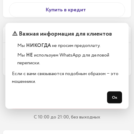
Купить в кредит
⚠️ Важная информация для клиентов
Почему у вас такие низкие цены?
Мы
НИКОГДА
не просим предоплату.
Телефоны новые или восстановленные?
Мы
НЕ
используем WhatsApp для деловой
переписки.
Какой срок гарантии?
Если с вами связываются подобным образом − это
мошенники.
Остались вопросы?
Ок
Закажите обратный звонок
С 10:00 до 21:00, без выходных