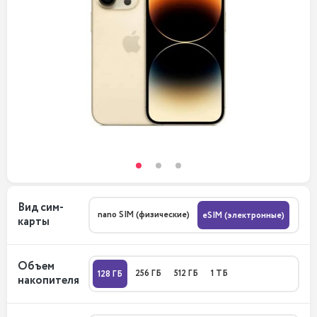
Вид сим-
nano SIM (физические)
eSIM (электронные)
карты
Объем
256 ГБ
512 ГБ
1 ТБ
128 ГБ
накопителя