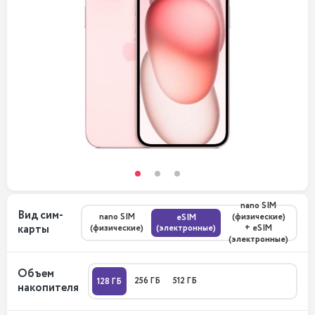
nano SIM
Вид сим-
nano SIM
(физические)
eSIM
карты
(физические)
(электронные)
+ eSIM
(электронные)
Объем
256 ГБ
512 ГБ
128 ГБ
накопителя