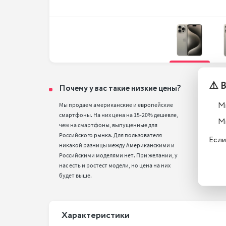
⚠️ 
Почему у вас такие низкие цены?
Тел
вос
М
Мы продаем американские и европейские 
смартфоны. На них цена на 15-20% дешевле, 
Все т
М
чем на смартфоны, выпущенные для 
полн
Российского рынка. Для пользователя 
стан
Если
никакой разницы между Американскими и 
Российскими моделями нет. При желании, у 
нас есть и ростест модели, но цена на них 
будет выше.
Xарактеристики