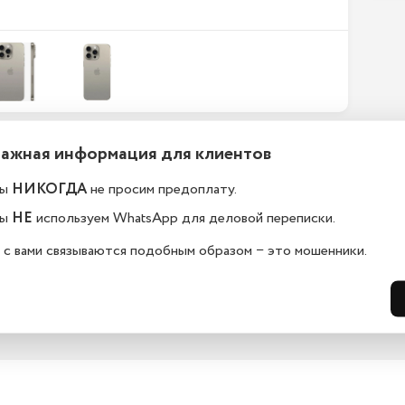
Важная информация для клиентов
ефоны новые или
Какой срок гарантии?
становленные?
ы
НИКОГДА
не просим предоплату.
На всю технику, представленную у н
сайте, мы предоставляем гарантию 
елефоны в kaliningrad.istoreapple.ru 
ы
НЕ
используем WhatsApp для деловой переписки.
дней. Обмен и возврат возможен в 
остью оригинальные, с полной 
14 дней.
дартной комплектацией.
 с вами связываются подобным образом − это мошенники.