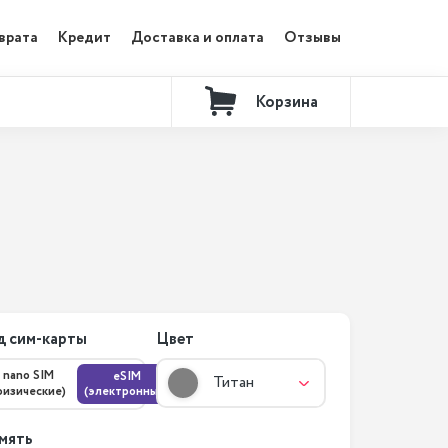
врата
Кредит
Доставка и оплата
Отзывы
Корзина
Контакты
д сим-карты
Цвет
nano SIM
eSIM
Титан
физические)
(электронные)
мять