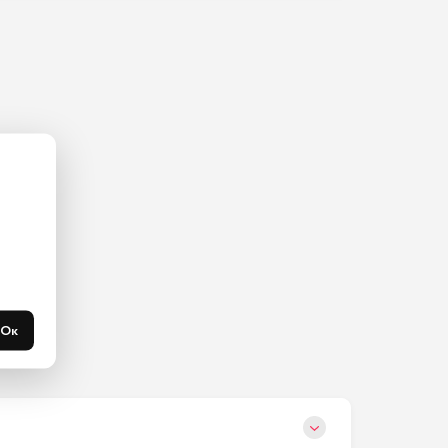
ас на 
365 
течени 
Ок