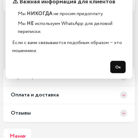
⚠️ Важная информация для клиентов
Какой срок гарантии?
Мы
НИКОГДА
не просим предоплату.
Мы
НЕ
используем WhatsApp для деловой
Остались вопросы?
переписки.
Закажите обратный звонок
Если с вами связываются подобным образом − это
мошенники.
С 10:00 до 21:00, без выходных
Ок
Xарактеристики
Оплата и доставка
Отзывы
Меню