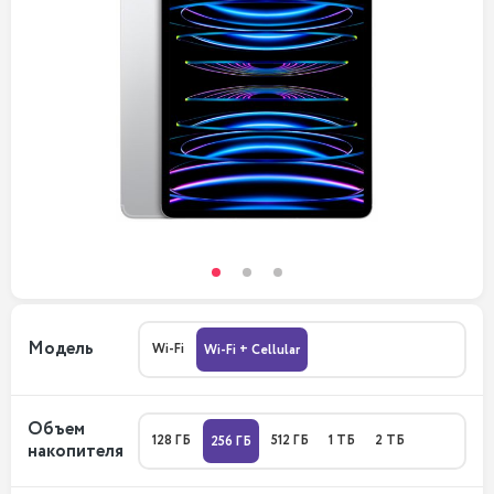
Модель
Wi-Fi
Wi-Fi + Cellular
Объем
128 ГБ
512 ГБ
1 ТБ
2 ТБ
256 ГБ
накопителя