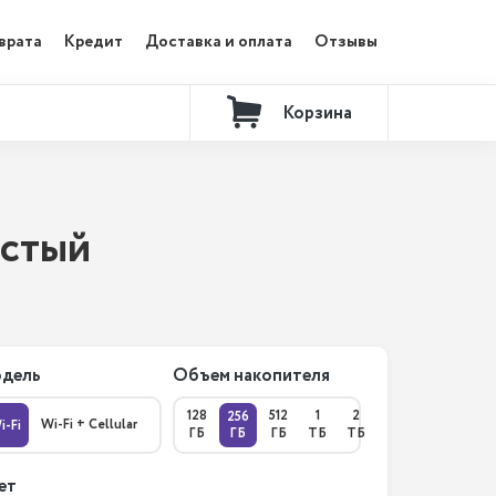
врата
Кредит
Доставка и оплата
Отзывы
Корзина
Контакты
истый
дель
Объем накопителя
128
512
1
2
256
Wi-Fi + Cellular
i-Fi
ГБ
ГБ
ГБ
ТБ
ТБ
ет