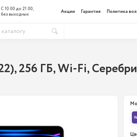
С 10:00 до 21:00, 

Акции
Гарантия
Политика воз
без выходных
022), 256 ГБ, Wi-Fi, Cеребр
Мо
W
Цв