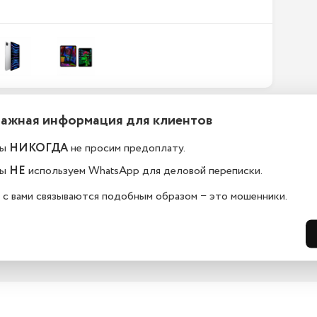
Важная информация для клиентов
ефоны новые или
Какой срок гарантии?
становленные?
ы
НИКОГДА
не просим предоплату.
На всю технику, представленную у н
сайте, мы предоставляем гарантию 
елефоны в kaliningrad.istoreapple.ru 
ы
НЕ
используем WhatsApp для деловой переписки.
дней. Обмен и возврат возможен в 
остью оригинальные, с полной 
14 дней.
дартной комплектацией.
 с вами связываются подобным образом − это мошенники.