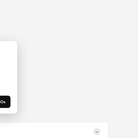
ас на 
365 
течени 
Ок