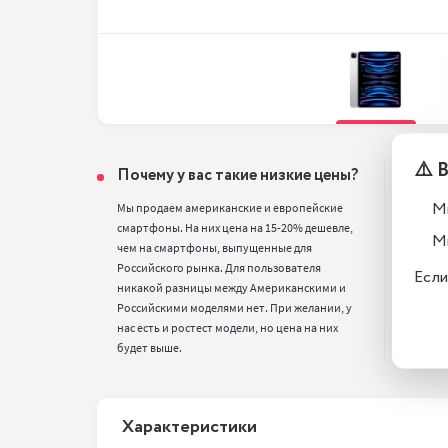
⚠️ 
Почему у вас такие низкие цены?
Тел
вос
М
Мы продаем американские и европейские 
смартфоны. На них цена на 15-20% дешевле, 
Все т
М
чем на смартфоны, выпущенные для 
полн
Российского рынка. Для пользователя 
стан
Если
никакой разницы между Американскими и 
Российскими моделями нет. При желании, у 
нас есть и ростест модели, но цена на них 
будет выше.
Xарактеристики