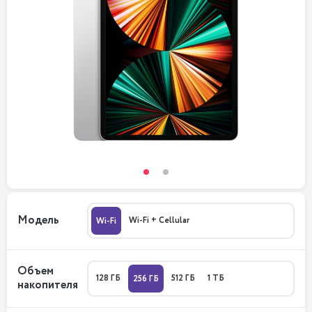
Модель
Wi-Fi + Cellular
Wi-Fi
Объем
128 ГБ
512 ГБ
1 ТБ
256 ГБ
накопителя