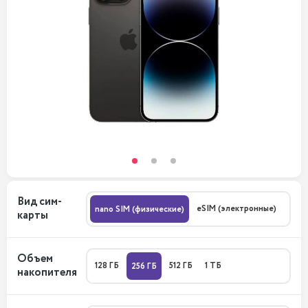
Вид сим-
eSIM (электронные)
nano SIM (физические)
карты
Объем
128 ГБ
512 ГБ
1 ТБ
256 ГБ
накопителя