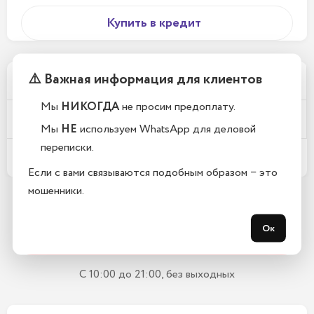
Купить в кредит
⚠️ Важная информация для клиентов
Почему у вас такие низкие цены?
Мы
НИКОГДА
не просим предоплату.
Телефоны новые или восстановленные?
Мы
НЕ
используем WhatsApp для деловой
переписки.
Какой срок гарантии?
Если с вами связываются подобным образом − это
мошенники.
Остались вопросы?
Ок
Закажите обратный звонок
С 10:00 до 21:00, без выходных