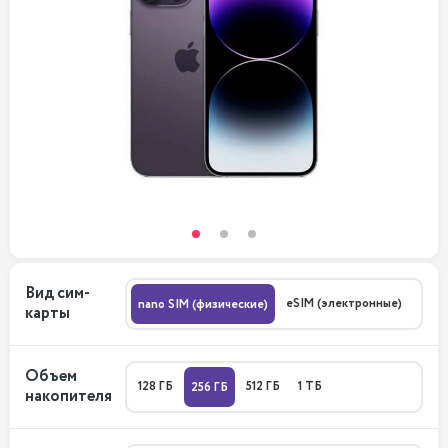
Вид сим-
eSIM (электронные)
nano SIM (физические)
карты
Объем
128 ГБ
512 ГБ
1 ТБ
256 ГБ
накопителя