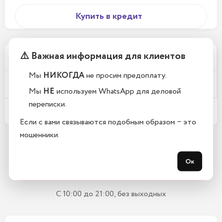
Купить в кредит
⚠️ Важная информация для клиентов
Почему у вас такие низкие цены?
Мы
НИКОГДА
не просим предоплату.
Телефоны новые или восстановленные?
Мы
НЕ
используем WhatsApp для деловой
переписки.
Какой срок гарантии?
Если с вами связываются подобным образом − это
мошенники.
Остались вопросы?
Ок
Закажите обратный звонок
С 10:00 до 21:00, без выходных