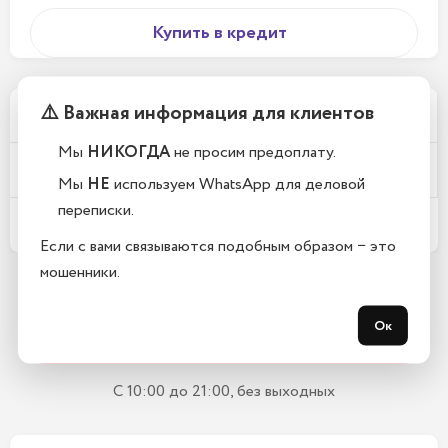
Купить в кредит
⚠️ Важная информация для клиентов
Почему у вас такие низкие цены?
Мы
НИКОГДА
не просим предоплату.
Телефоны новые или восстановленные?
Мы
НЕ
используем WhatsApp для деловой
переписки.
Какой срок гарантии?
Если с вами связываются подобным образом − это
мошенники.
Остались вопросы?
Ок
Закажите обратный звонок
С 10:00 до 21:00, без выходных