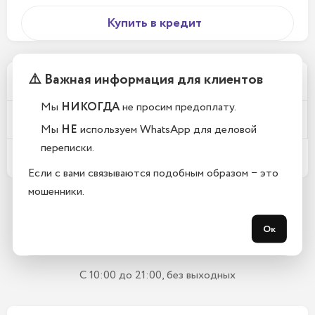
Купить в кредит
⚠️ Важная информация для клиентов
Почему у вас такие низкие цены?
Мы
НИКОГДА
не просим предоплату.
Телефоны новые или восстановленные?
Мы
НЕ
используем WhatsApp для деловой
переписки.
Какой срок гарантии?
Если с вами связываются подобным образом − это
мошенники.
Остались вопросы?
Ок
Закажите обратный звонок
С 10:00 до 21:00, без выходных